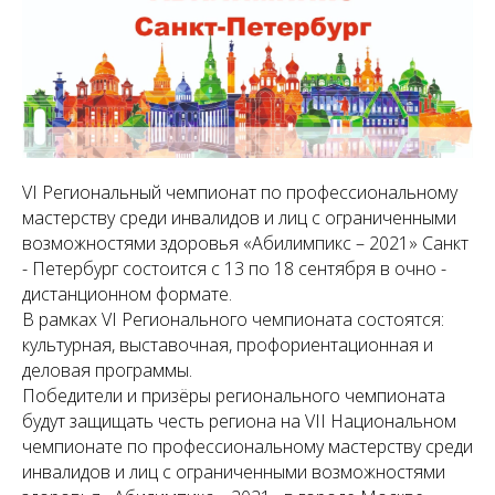
VI Региональный чемпионат по профессиональному
мастерству среди инвалидов и лиц с ограниченными
возможностями здоровья «Абилимпикс – 2021» Санкт
- Петербург состоится с 13 по 18 сентября в очно -
дистанционном формате.
В рамках VI Регионального чемпионата состоятся:
культурная, выставочная, профориентационная и
деловая программы.
Победители и призёры регионального чемпионата
будут защищать честь региона на VII Национальном
чемпионате по профессиональному мастерству среди
инвалидов и лиц с ограниченными возможностями