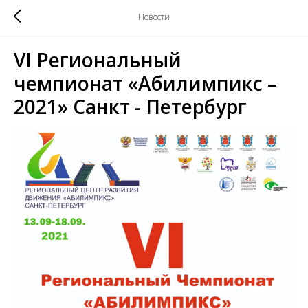
Новости
VI Региональный
чемпионат «Абилимпикс –
2021» Санкт - Петербург