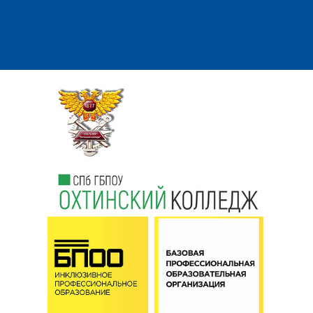
управления и архивоведение - 2
человека
Дошкольное воспитание - 2 человека
Жестовое искусство - 2 человека
Закройщик - 1 человек
Звукорежиссура - 2 человека
Зубной техник - 2 человека
Информационная безопасность - 2
человека
Исполнительское мастерство (вокал) -
1 человек
Кондитерское дело - 2 человека
Ландшафтный дизайн - 2 человека
Лозоплетение - 2 человека
Малярное дело - 1 человек
Массажист - 1 человек
Мастер пищевого арт-декора - 1
человек
Мастер по изготовлению пиццы - 1
человек
Медицинский и социальный уход - 1
человек